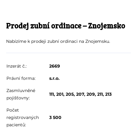
Prodej zubní ordinace – Znojemsko
Nabízíme k prodeji zubní ordinaci na Znojemsku.
Inzerát č.:
2669
Právní forma:
s.r.o.
Zasmluvněné
111, 201, 205, 207, 209, 211, 213
pojišťovny:
Počet
registrovaných
3 500
pacientů: