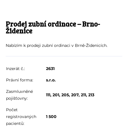
Prodej zubní ordinace – Brno-
Židenice
Nabízím k prodeji zubní ordinaci v Brně-Židenicích.
Inzerát č.:
2631
Právní forma:
s.r.o.
Zasmluvněné
111, 201, 205, 207, 211, 213
pojišťovny:
Počet
registrovaných
1 500
pacientů: