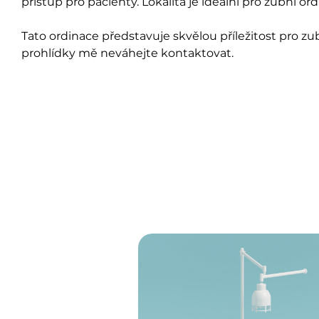
přístup pro pacienty. Lokalita je ideální pro zubní o
Tato ordinace představuje skvělou příležitost pro z
prohlídky mě neváhejte kontaktovat.