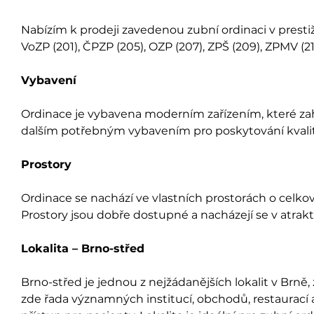
Nabízím k prodeji zavedenou zubní ordinaci v prestižn
VoZP (201), ČPZP (205), OZP (207), ZPŠ (209), ZPMV (2
Vybavení
Ordinace je vybavena moderním zařízením, které zahr
dalším potřebným vybavením pro poskytování kvalit
Prostory
Ordinace se nachází ve vlastních prostorách o celkov
Prostory jsou dobře dostupné a nacházejí se v atraktiv
Lokalita – Brno-střed
Brno-střed je jednou z nejžádanějších lokalit v Br
zde řada významných institucí, obchodů, restaurací 