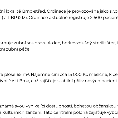
í lokalitě Brno-střed. Ordinace je provozována jako s.r.o
11) a RBP (213). Ordinace aktuálně registruje 2 600 paci
nuje zubní soupravu A-dec, horkovzdušný sterilizátor, i
ní zubní péče.
é ploše 65 m². Nájemné činí cca 15 000 Kč měsíčně, k če
ní části Brna, což zajišťuje stabilní příliv nových pacient
ně, známá svou vynikající dostupností, bohatou občansko
a kulturních zařízení. Tato centrální poloha zajišťuje 