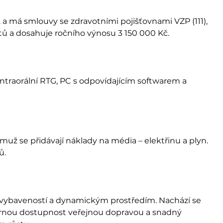
. a má smlouvy se zdravotními pojišťovnami VZP (111),
entů a dosahuje ročního výnosu 3 150 000 Kč.
ntraorální RTG, PC s odpovídajícím softwarem a
muž se přidávají náklady na média – elektřinu a plyn.
ů.
u vybaveností a dynamickým prostředím. Nachází se
výbornou dostupnost veřejnou dopravou a snadný