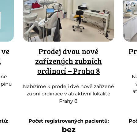
 ve
Prodej dvou nově
Pr
i
zařízených zubních
ordinací – Praha 8
lně
Na
upinu
Nabízíme k prodeji dvě nově zařízené
a
zubní ordinace v atraktivní lokalitě
Prahy 8.
ntů:
Počet registrovaných pacientů:
Poč
bez