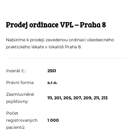
Prodej ordinace VPL – Praha 8
Nabízíme k prodeji zavedenou ordinaci všeobecného
praktického lékaře v lokalitě Praha 8.
Inzerát č.:
2551
Právní forma:
s.r.o.
Zasmluvněné
111, 201, 205, 207, 209, 211, 213
pojišťovny:
Počet
registrovaných
1 000
pacientů: