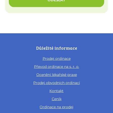
ODESLAT
Důležité informace
Prodej ordinace
Převod ordinace na s. r. o.
Ocenění lékařské praxe
Prodej obvodních ordinací
Kontakt
Ceník
Ordinace na prodej