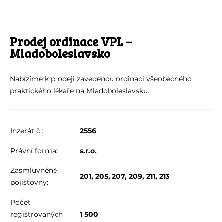
Prodej ordinace VPL –
Mladoboleslavsko
Nabízíme k prodeji zavedenou ordinaci všeobecného
praktického lékaře na Mladoboleslavsku.
Inzerát č.:
2556
Právní forma:
s.r.o.
Zasmluvněné
201, 205, 207, 209, 211, 213
pojišťovny:
Počet
registrovaných
1 500