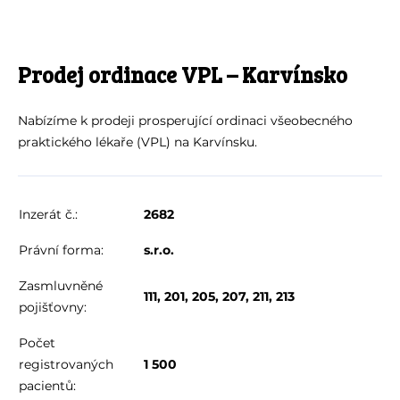
Prodej ordinace VPL – Karvínsko
Nabízíme k prodeji prosperující ordinaci všeobecného
praktického lékaře (VPL) na Karvínsku.
Inzerát č.:
2682
Právní forma:
s.r.o.
Zasmluvněné
111, 201, 205, 207, 211, 213
pojišťovny:
Počet
registrovaných
1 500
pacientů: