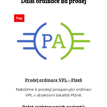
Další ordinace na prodej
Top
Prodej ordinace VPL – Plzeň
Nabízíme k prodeji prosperující ordinaci
VPL v atraktivní lokalitě Plzně.
Počet registrovaných pacientů: