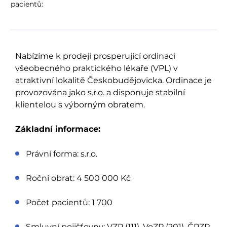
pacientů:
Nabízíme k prodeji prosperující ordinaci
všeobecného praktického lékaře (VPL) v
atraktivní lokalitě Českobudějovicka. Ordinace je
provozována jako s.r.o. a disponuje stabilní
klientelou s výborným obratem.
Základní informace:
Právní forma: s.r.o.
Roční obrat: 4 500 000 Kč
Počet pacientů: 1 700
Smluvní pojišťovny: VZP (111), VoZP (201), ČPZP