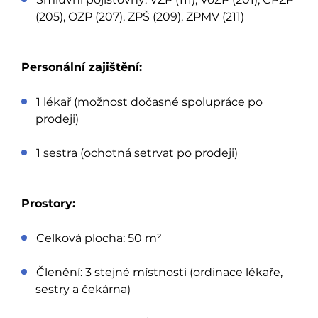
(205), OZP (207), ZPŠ (209), ZPMV (211)
Personální zajištění:
1 lékař (možnost dočasné spolupráce po
prodeji)
1 sestra (ochotná setrvat po prodeji)
Prostory:
Celková plocha: 50 m²
Členění: 3 stejné místnosti (ordinace lékaře,
sestry a čekárna)