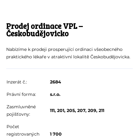
Prodej ordinace VPL –
Českobudějovicko
Nabízíme k prodeji prosperující ordinaci všeobecného
praktického lékaře v atraktivní lokalitě Českobudějovicka.
Inzerát č.:
2684
Právní forma:
s.r.o.
Zasmluvněné
111, 201, 205, 207, 209, 211
pojišťovny:
Počet
registrovaných
1 700