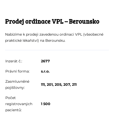
Prodej ordinace VPL – Berounsko
Nabízíme k prodeji zavedenou ordinaci VPL (všeobecné
praktické lékařství) na Berounsku.
Inzerát č.:
2677
Právní forma:
s.r.o.
Zasmluvněné
111, 201, 205, 207, 211
pojišťovny:
Počet
registrovaných
1 500
pacientů: