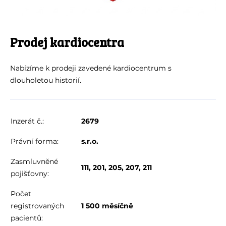
Prodej kardiocentra
Nabízíme k prodeji zavedené kardiocentrum s
dlouholetou historií.
Inzerát č.:
2679
Právní forma:
s.r.o.
Zasmluvněné
111, 201, 205, 207, 211
pojišťovny:
Počet
registrovaných
1 500 měsíčně
pacientů: