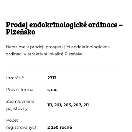
Prodej endokrinologické ordinace –
Plzeňsko
Nabízíme k prodeji prosperující endokrinologickou
ordinaci v atraktivní lokalitě Plzeňska.
Inzerát č.:
2713
Právní forma:
s.r.o.
Zasmluvněné
111, 201, 205, 207, 211
pojišťovny:
Počet
registrovaných
2 250 ročně